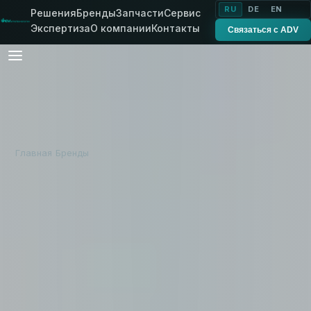
RU
DE
EN
Решения
Бренды
Запчасти
Сервис
Экспертиза
О компании
Контакты
Связаться с ADV
Главная
Бренды
DUPORT
›
›
БРЕНД ADV
Инъекционное
внесение удобрений
DUPORT Liquiliser