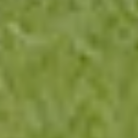
О БРЕНДЕ
Что такое DUPORT
DUPORT — нидерландский производитель
техники для внесения удобрений. Компания
специализируется на решениях для точного
распределения жидких удобрений и органики в
различных условиях работы.
Точное внесение жидких удобрений и КАС