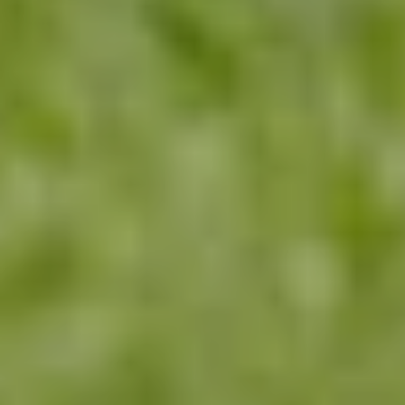
ПРЕИМУЩЕСТВА ИНЪЕКЦИОННОГО ВНЕСЕНИЯ
•
Снижение потерь азота
•
Уменьшение испарения
•
Точное прикорневое питание
•
Меньше проходов по полю
•
Внесение по вегетации
•
Снижение нагрузки на растения