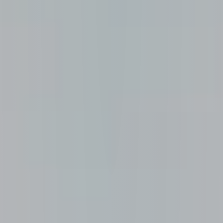
Технология CULTAN: точное прикорневое
внесение КАС и ЖКУ
с минимальными потерями азота
DUPORT — производитель техники для внесения
удобрений, включая ликвилайзеры по технологии
CULTAN и аппликаторы жидкой органики.
Смотреть продукты
Запросить консультацию
Технология CULTAN