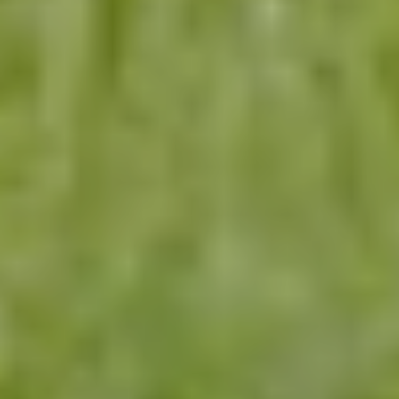
ЧТО ТАКОЕ ТЕХНОЛОГИЯ CULTAN
Технология CULTAN — это инъекционное
внесение жидких удобрений непосредственно в
почву в прикорневую зону растений. Такой
подход снижает потери азота и обеспечивает
более стабильное питание культур.