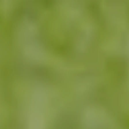
ДЛЯ КАКИХ УДОБРЕНИЙ ПРИМЕНЯЕТСЯ DUPORT
Технология DUPORT применяется при внесении:
КАС
ЖКУ
Жидкие азотные удобрения
Система позволяет работать с современными
технологиями точного земледелия и снижать потери
действующего вещества.